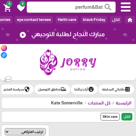
0
0
search
shopping_cart
favorite
home
الكل
black Friday
Helth care
eye contact lenses
ories
مبارك النجاح لطلبة التوجيهي
play_circle
🎓
security
commute
emoji_emotions
ballot
طلباتي السابقة
آراء زبائننا
مناطق التوصيل
سياسة المتجر
الرئيسية
كل المنتجات
Kate Somerville
الكل
SKin care