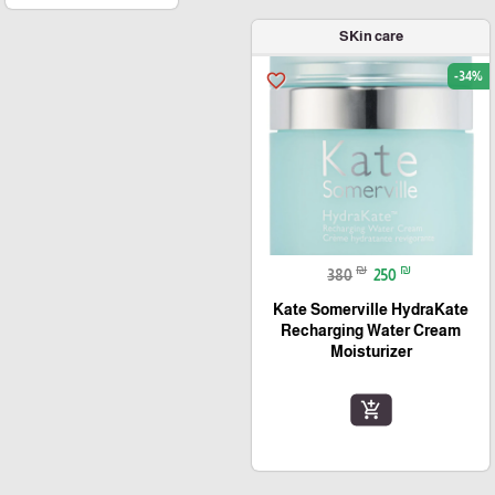
SKin care
-34%
favorite_border
₪
₪
380
250
Kate Somerville HydraKate
Recharging Water Cream
Moisturizer
add_shopping_cart